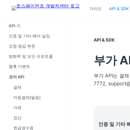
가이드
API & SDK
API 키
인증 및 기타 헤더 설정
API & SDK
요청·응답 본문
부가 A
방화벽 및 보안 프로토콜
웹훅 이벤트
부가 API는 결
코어 API
7772, suppor
결제
자동결제(빌링)
거래
정산
인증 및 기타 
현금영수증