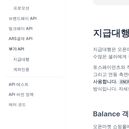
프로모션
브랜드페이 API
링크페이 API
지급대
ARS결제 API
부가 API
지급대행은 오픈마
수많은 셀러에게 
지급대행
토스페이먼츠와 
계좌인증
그리고 연동 측면에
사용합니다.
ENC
API 테스트
방식입니다. 자세
API 버전 정책
에러 코드
Balance 
오픈마켓 쇼핑몰에